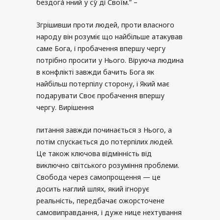
бездога́ нний у су́ ді Своїм.” –
Згрішивши проти людей, проти власного
народу він розуміє що найбільше атакував
саме Бога, і пробачення впершу чергу
потрібно просити у Нього. Віруюча людина
в конфлікті завжди бачить Бога як
найбільш потерпілу сторону, і Який має
подарувати Своє пробачення впершу
чергу. Вирішення
питання завжди починається з Нього, а
потім спускається до потерпілих людей.
Це також ключова відмінність від
виключно світського розуміння проблеми.
Свобода через самопрощення — це
досить наглий шлях, який ігнорує
реальність, передбачає ожорсточене
самовиправдання, і дуже нице нехтування