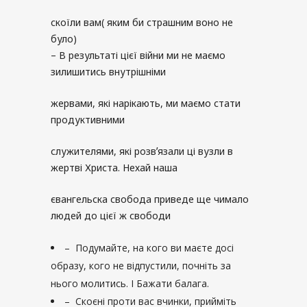
скоїли вам( яким би страшним воно не
було)
– В результаті цієї війни ми не маємо
зилишитись внутрішніми
жервами, які нарікають, ми маємо стати
продуктивними
служителями, які розвʼязали ці вузли в
жертві Христа. Нехай наша
євангельска свобода приведе ще чимало
людей до цієї ж свободи
– Подумайте, на кого ви маєте досі
образу, кого не відпустили, почніть за
нього молитись. І Бажати балага.
– Скоєні проти вас вчинки, прийміть