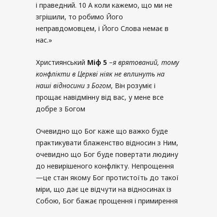
і праведний. 10 А коли кажемо, що ми не
згрішили, то робимо Його
неправдомовцем, і Його Слова немає в
нас.»
Християнський
Міф
5
–
я врятований
,
тому
конфлікти в Церкві ніяк не вплинуть на
наші відносини з Богом
, Він розуміє і
прощає навідмінну від вас, у мене все
добре з Богом
Очевидно що Бог каже що важко буде
практикувати блаженство відносин з Ним,
очевидно що Бог буде повертати людину
до невирішеного конфлікту. Непрощення
—це стан якому Бог протистоїть до такої
міри, що дає це відчути на відносинах із
Собою, Бог бажає прощення і примирення