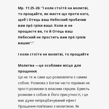
Мр
. 11:25-26: “
І коли стоїте́ на молитві
,
то прощайте
,
як маєте що проти кого
,
щоб і Отець ваш Небесний пробачив
вам про́ гріхи ваші
.
Коли ж не
прощаєте ви
,
то й Отець ваш
Небесний не простить вам про́ гріхів
ваших
“.”
І
коли стоїте не молитві
,
то прощайте
Молитва
—
це особливе місце для
прощення
.
Це не те ж саме що розмовляти з самим
собою. Розмова з Богом часто піднімає не
прості розмови із власним серцем. Бувють
розмови з собою в Його присутності, і це
має дуже непредбачуваний ефект
Прощення повʼязано з молитвою. Як