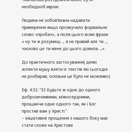
необхідноб мірою
Людина не зобовʼязана надавати
примерення якщо прозвучало формальне
слово «пробач», а після цього всякі фрази
« ну ти ж розумієш…, я не правий але ти…,
часково це ти мене до цього довела…,»
До практичного застосування( деякі
аспекти мушу взяти із текстів які сьогодні
не розбирав, оскільки це було не можливо)
Еф. 4:32: “32 Будьте ж одне до одного
доброзичливими, м’якосердними,
прощаючи одне одного так, як і Бог
простив вам у Христі.”
– ініціативне прощення з нашого боку має
стати схоже на Христове