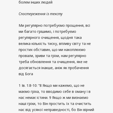
болем інших людей
Спостереження із тексту
Ми регулярно потребуємо прощення, всі
ми багато грішимо, і потребуємо
регулярного очищення, щодня така
велика кількість тиску, впливу світу та не
простих обставин, що ми накоплюємо
провали, зриви та гріхи, нам регулярно
треба обновлення та очищення, яке не
досягається інакше, аніж як пробачення
від Бога
1 Ів. 1:8-10: “8 Якщо ми кажемо, що не
маємо гріха, то вводимо себе в оману і в
нас немає істини. 9 Якщо ж ми визнаємо
наші гріхи, то Він простить їх та очистить
нас від усякої неправедності, бо Він вірний