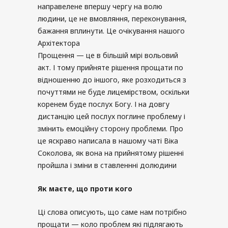
направелене впершу чергу на волю
людини, це не вмовляння, переконування,
бажання вплинути. Це очікування нашого
Архітектора
Прощення — це в більшій мірі вольовий
акт. І тому прийняте рішення прощати по
відношенню до іншого, яке розходиться з
почуттями не буде лицемірством, оскільки
коренем буде послух Богу. І на довгу
дистанцію цей послух поглине проблему і
змінить емоційну сторону проблеми. Про
це яскраво написала в нашому чаті Віка
Соколова, як вона на прийнятому рішенні
пройшла і зміни в ставленнні долюдини
Як маєте
,
що проти кого
Ці слова описують, що саме нам потрібно
прощати — коло проблем які підлягають