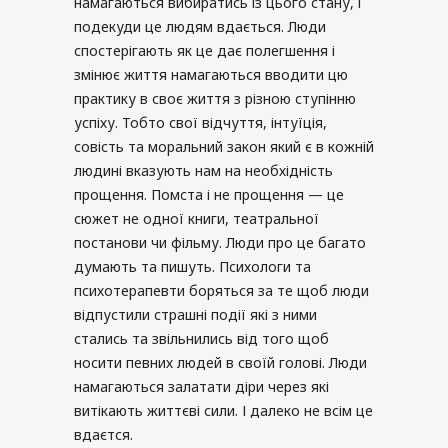
намагаються вибиратись із цього стану, і
подекуди це людям вдається. Люди
спостерігають як це дає полегшення і
змінює життя намагаються вводити цю
практику в своє життя з різною ступінню
успіху. Тобто свої відчуття, інтуїція,
совість та моральний закон який є в кожній
людині вказують нам на необхідність
прощення. Помста і не прощення — це
сюжет не одної книги, театральної
постанови чи фільму. Люди про це багато
думають та пишуть. Психологи та
психотерапевти боряться за те щоб люди
відпустили страшні події які з ними
стались та звільнились від того щоб
носити певних людей в своїй голові. Люди
намагаються залатати діри через які
витікають життєві сили. І далеко не всім це
вдаєтся.