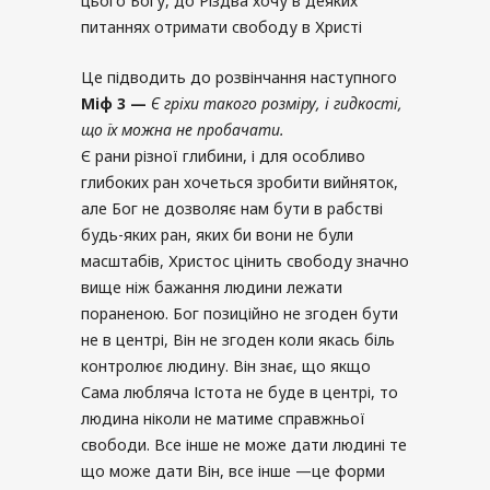
цього Богу, до Різдва хочу в деяких
питаннях отримати свободу в Христі
Це підводить до розвінчання наступного
Міф
3 —
Є гріхи такого розміру
,
і гидкості
,
що їх можна не пробачати
.
Є рани різної глибини, і для особливо
глибоких ран хочеться зробити вийняток,
але Бог не дозволяє нам бути в рабстві
будь-яких ран, яких би вони не були
масштабів, Христос цінить свободу значно
вище ніж бажання людини лежати
пораненою. Бог позиційно не згоден бути
не в центрі, Він не згоден коли якась біль
контролює людину. Він знає, що якщо
Сама любляча Істота не буде в центрі, то
людина ніколи не матиме справжньої
свободи. Все інше не може дати людині те
що може дати Він, все інше —це форми