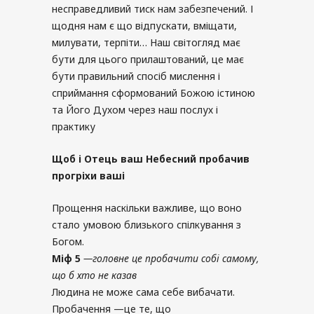
несправедливий тиск нам забезпечений. І
щодня нам є що відпускати, вміщати,
милувати, терпіти… Наш світогляд має
бути для цього прилаштований, це має
бути правильний спосіб мислення і
сприймання сформований Божою істиною
та Його Духом через наш послух і
практику
Щоб і Отець ваш Небесний пробачив
прогріхи ваші
Прощення наскільки важливе, що воно
стало умовою близького спілкування з
Богом.
Міф
5
—
головне це пробачити собі самому
,
що б хто не казав
Людина не може сама себе вибачати.
Пробачення —це те, що