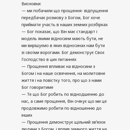
Висновки:
— ми побачили що прощення- відпущення
передбачає розмову з Богом, Бог хоче
приймати участь в наших земних розбірках
— Бог показає, що Він має стандарт і
модель якими відносини мають бути, не
ми вирішуємо в яких відносинах нам бути
зі своїми ворогами. Бог демонструє Своє
Господство в цих питаннях
— Прощення впливає на відносини з
Богом і на наше освячення, на молитовне
життя і на повістку того, про що з нами
Бог говоритиме
— Те що Бог робить по віднодшенню до
нас, а саме прощення, Він очікує що ми це
продовжимо робити по відношенню до
інших
— Прощення демонструє щільний звʼязок
людини з Богом, і вплив земного життя на