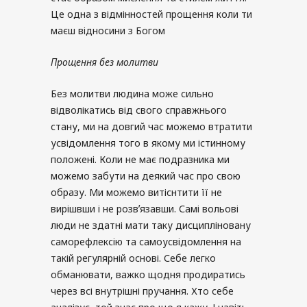
Це одна з відмінностей прощення коли ти
маєш відносини з Богом
Прощення без молитви
Без молитви людина може сильно
відволікатись від свого справжнього
стану, ми на довгий час можемо втратити
усвідомлення того в якому ми істинному
положені. Коли не має подразника ми
можемо забути на деякий час про свою
образу. Ми можемо витіснтити її не
вирішвши і не розвʼязавши. Самі вольові
люди не здатні мати таку дисципліновану
саморефлексію та самоусвідомлення на
такій регулярній основі. Себе легко
обманювати, важко щодня продиратись
через всі внутрішні пручання. Хто себе