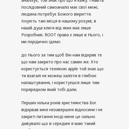
аналізує, той знає про що я кажу. І навіть
послідовний самоаналіз має свої межі,
людина потребує Божого вікриття.
Існують такі місця в нашому розумі, в
нашій душі ключі від яких має лише
Розробник. ROOT права є лише в Нього, і
ми перідично ідемо
до Нього за тим щоб Він нам відкрив те
що нам закрито про нас самих же. Хто
користується технікою apple той знає що
ти взагалі не можеш залізти в глибокі
налаштування, і користуєшся лише тим
порярядком який тобі дали.
Перших кілька років християнства Бог
відкрвав мені незавершені відносини і не
закриті питання іноді мене це сильно
дивувало що в середині я маю такий