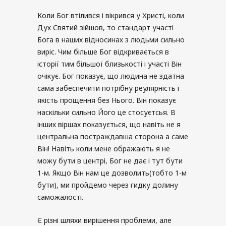
Коли Бог втілився і вікрився у Христі, коли
Дух Святий зійшов, то стандарт участі
Бога в наших відносинах з людьми сильно
виріс. Чим більше Бог відкривається в
історії тим більшої близькості і участі Він
очікує. Бог показує, що людина не здатна
сама забеспечити потрібну реулярність і
якість прощення без Нього. Він показує
наскільки сильно Його це стосуєтсья. В
інших віршах показується, що навіть не я
центральна постраждавша сторона а саме
Він! Навіть коли мене ображають я не
можу бути в центрі, Бог не дає і тут бути
1-м. Якщо Він нам це дозволить(тобто 1-м
бути), ми пройдемо через гидку долину
саможалості.
Є різні шляхи вирішення проблеми, але