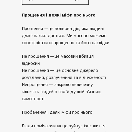
Прощення і деякі міфи про нього
Прощення —це вольова дія, яка людині
дуже важко дається. Ми масово можемо
спостерігати непрощення та його наслідки
Не прощення —це масовий вбивця
відносин
Не прощення — це основне джерело
розʼєдання, розлученння та відчуженості
Непрощення — закрило величезну
кількість людей в своїй душній вʼязниці
самотності
Пробачення і деякі міфи про нього
Люди помічаючи як це руйнує їхнє життя