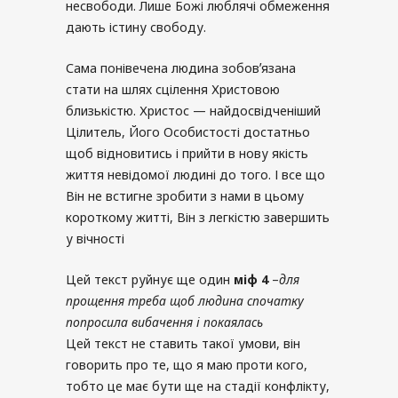
несвободи. Лише Божі люблячі обмеження
дають істину свободу.
Сама понівечена людина зобовʼязана
стати на шлях сцілення Христовою
близькістю. Христос — найдосвідченіший
Цілитель, Його Особистості достатньо
щоб відновитись і прийти в нову якість
життя невідомої людині до того. І все що
Він не встигне зробити з нами в цьому
короткому житті, Він з легкістю завершить
у вічності
Цей текст руйнує ще один
міф
4
–
для
прощення треба щоб людина спочатку
попросила вибачення і покаялась
Цей текст не ставить такої умови, він
говорить про те, що я маю проти кого,
тобто це має бути ще на стадії конфлікту,