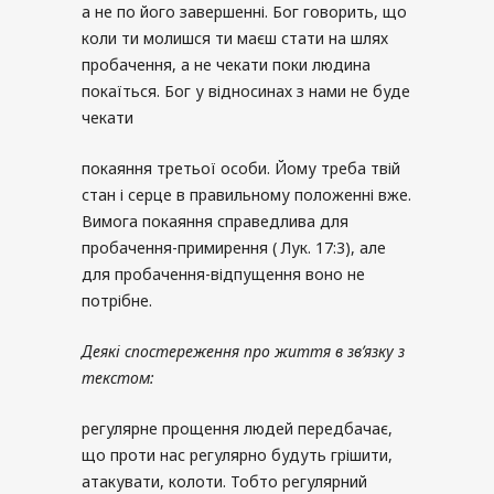
а не по його завершенні. Бог говорить, що
коли ти молишся ти маєш стати на шлях
пробачення, а не чекати поки людина
покаїться. Бог у відносинах з нами не буде
чекати
покаяння третьої особи. Йому треба твій
стан і серце в правильному положенні вже.
Вимога покаяння справедлива для
пробачення-примирення ( Лук. 17:3), але
для пробачення-відпущення воно не
потрібне.
Деякі спостереження про життя в звʼязку з
текстом
:
регулярне прощення людей передбачає,
що проти нас регулярно будуть грішити,
атакувати, колоти. Тобто регулярний