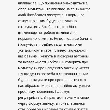
впливає те, що прощення знаходиться в
сфері молитви? Це впилває на те
як часто
тобі доведеться прощати
.
В нормі Бог
очікує що з Ним будуть регулярно
спілкуватись. Бог бачить, що Він є
щоденною потребою людини для
нормального життя. Не всі люди це бачать
і розуміють, подібно як діти часто не
усвідомлюють своєї істинної залежності
від батьків, і живуть в ілюзорній автономії
та незалежності. Тобто Він говорить про
молитву як про невідʼємну частину життя.
Ця щоденна потреба в спілкуванні з Ним
буде нагадувати про прощення тих хто
нас ображає. Молитва постійно актуалізує
проблему прощення, і формує
регулярність цієї практики, вона ж в свою
чергу формує звичку, а тривала звичка
стає образом мислення та стилем життя.