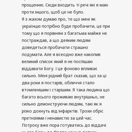
прощенню. Сюди входить ті речі які я маю
проти іншого, щоб це не було.
Я з жахом думаю про, те що мені як
українцю потрібно буде пробачити, це при
тому що я порівняні з багатьма майже не
постраждав, а що деяким людям
доведеться пробачати страшно
подумати. Але я всеодно вже накопив
великий список який я не поспішаю
віддавати Богу. І це фоново впливає
сильно. Мені рідний брат сказав, що за ці
два роки я постарів, обличчя стало
втомленішим і старішим. Я така людина що
багато всього проживаю внутрішньо, не
сильно демонструючи людям, такі як я
різко дохнуть від інфарктів. Трохи обріс
претнзіями і ненавистю за цей час.
Потроху вже пора готуватись до віддачі