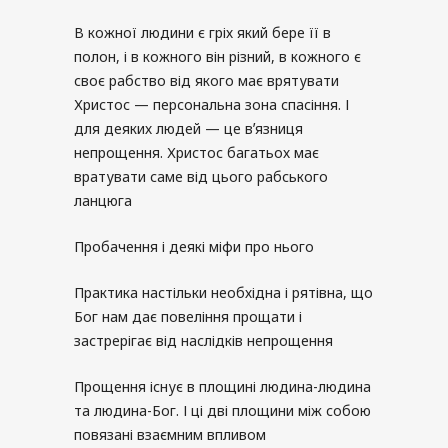
В кожної людини є гріх який бере її в
полон, і в кожного він різний, в кожного є
своє рабство від якого має врятувати
Христос — персональна зона спасіння. І
для деяких людей — це вʼязниця
непрощення. Христос багатьох має
вратувати саме від цього рабського
ланцюга
Пробачення і деякі міфи про нього
Практика настільки необхідна і рятівна, що
Бог нам дає повеління прощати і
застрерігає від наслідків непрощення
Прощення існує в площині людина-людина
та людина-Бог. І ці дві площини між собою
повязані взаємним впливом