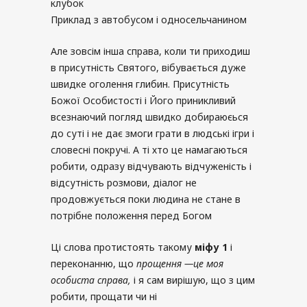
клубок
Приклад з автобусом і односельчанином
Але зовсім інша справа, коли ти приходиш
в присутність Святого, вібувається дуже
швидке оголення глибин. Присутність
Божої Особистості і Його приникливий
всезнаючий погляд швидко добираюєься
до суті і не дає змоги грати в людські ігри і
словесні покручі. А ті хто це намагаються
робити, одразу відчувають відчуженість і
відсутність розмови, діалог не
продовжується поки людина не стане в
потрібне положення перед Богом
Ці слова протистоять такому
міфу
1
і
переконанню, що
прощення
—
це моя
особиста справа
,
і я сам вирішую, що з цим
робити, прощати чи ні