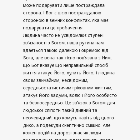
може подарувати лише постраждала
сторона. І Бог є цією постраждалою
стороною в земних конфліктах, яка має
подарувати це пробачення.
Людина часто не усвідомлює ступені
звʼязаності з Богом, наша рутина нам
здається такою далекою і окремою від
Бога, але вона так тісно повʼязана з Ним,
що Бог вказує що неправильний спосіб
життя атакує Його, хулить Його, і людина
своїм звичайним, несвідомим,
середньостатистичим гріховним життям,
атакує Його задуми, волю і Його особисто
та безпосередньо. Це звʼязок з Богом для
людської сліпоти такий дивний та
неочевидний, що комусь навіть від цього
дико, а подекуди скептично смішно. Але
кожен водій на дорозі знає як люди