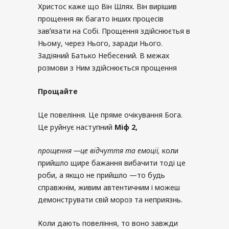
Христос каже що Він Шлях. Він вирішив
прощення як багато інших процесів
завʼязати на Собі. Прощення здійснюєтья в
Ньому, через Нього, заради Нього.
Задіяний Батько Небесений. В межах
розмови з Ним здійснюється прощення
Прощайте
Це повеління. Це пряме очікування Бога.
Це руйнує наступний
Міф
2,
прощення
—
це відчуття та емоції
,
коли
прийшло щире бажання вибачити тоді це
роби, а якщо не прийшло —то будь
справжнім, живим автентичним і можеш
демонструвати свій мороз та неприязнь.
Коли дають повеління, то воно завжди