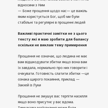
відносини з Ним
— Боже прощення щодо нас— це важіль
яким користується Бог, щоб ми були
стабільні та регулярні в прощенні людей
Важливі практичні замітки не з цього
тексту які я маю зробити для балансу
оскільки не виклам тему примирення
Прощення не означає, що людина не має
вам відшкодувати збитки якщо вона вам
їх завдала, нормально про них говорити і
очікувати. Готовність слатити збитки —це
ознака щирого покаяння, приклад —
Закхей із Луки
Прощення не змушує вас терпіти насилля
якщо воно присутнє у вас вдома.
Тимчасова розʼєднання може бути