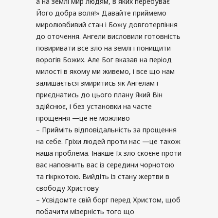
а на землі мир людям, в яких перебуває
Його добра воля!» Давайте приймемо
миролювбивий стан і Божу довготерпіння
до оточення. Ангели висловили готовність
повиривати все зло на землі і понищити
ворогів Божих. Але Бог вказав на період
милості в якому ми живемо, і все що нам
залишається змиритись як Ангелам і
приєднатись до цього плану Який Він
здійснює, і без установки на часте
прощення —це не можливо
– Прийміть відповідальність за прощення
на себе. Гріхи людей проти нас —це також
наша проблема. Інакше їх зло скоєне проти
вас наповнить вас із середини чорнотою
та гікркотою. Вийдіть із стану жертви в
свободу Христову
– Усвідомте свій борг перед Христом, щоб
побачити мізерність того що