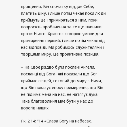
прощення, Він спочатку віддає Себе,
платить ціну, і лише потім чекає поки люди
приймуть це і примиряться з Ним, поки
попросять пробачення за те що вчинили
проти Нього. Христос створює умови для
примирення перший, і лише потім чекає від
нас відповіді. Ми робимось служителями і
творцями миру. Це проактивна позиція.
– На Своє різдво були послані Ангели,
посланці від Бога- які показали що Бог
приймає людей, готовий до миру з Ними,
що Він показує епоху примирення, що Він
не підіймє меча на нас, не натягує лука.
Таке благовоління має бути у нас до
ворогів наших
Лк. 2:14: “14 «Слава Богу на небесах,