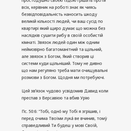
простодушно своєю їздою грішать проти
всіх, керівник на роботі знає як чиясь
безвідповідальність наносить шкоду
великій кількості людей, чи ваш сусід по
квартирі який щиро думає що можна без
наслідків сушити рибу в своїй особистій
кімнаті. Звязок людей один між одним
неймовірно багатоманітний та щільний,
але звязок з Богом, Який створив ці
системи куди щільніший. Тому не дивно
що нам регуляно треба мати очищувальні
розмови з Богом. Щодня ми потребуючі.
Цей звʼязок чудово усвідомив Давид коли
преспав з Версавією та вбив Урію
Пс. 50:6: “Тобі, одно́ му Тобі я згрішив, і
перед очима Твоїми лука́ ве вчинив, тому́
справедливий Ти будеш у мові Своїй,