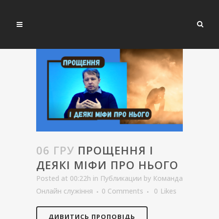
06 ГРУ
ПРОЩЕННЯ І
ДЕЯКІ МІФИ ПРО НЬОГО
Posted at 00:22h
in
Публикации
by
Команда
Онлайн служіння
0 Comments
0
Likes
ДИВИТИСЬ ПРОПОВІДЬ