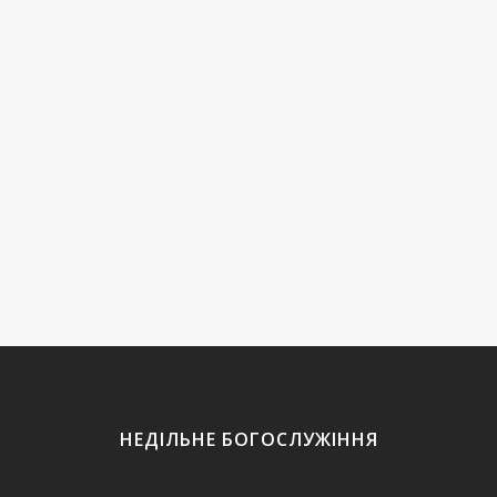
ГЕРМЕНЕВТИКА В ШКОЛЕ АЛМАЗ!
Дорогие друзья!7 марта
ГЕРМЕНЕВТИКАВ школе Алмаз
начинается курс ГЕРМЕНЕВТИКА в
рамках программы «ДУХОВНОЕ
ФОРМИРОВАНИЕ ХРИСТИАНИНА».Уже 7
марта в 9:00 в Храме Мира пройдет
перваяя сессия....
НЕДІЛЬНЕ БОГОСЛУЖІННЯ